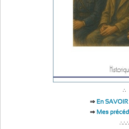
∴
⇒
En SAVOIR
⇒
Mes précéd
∴∴