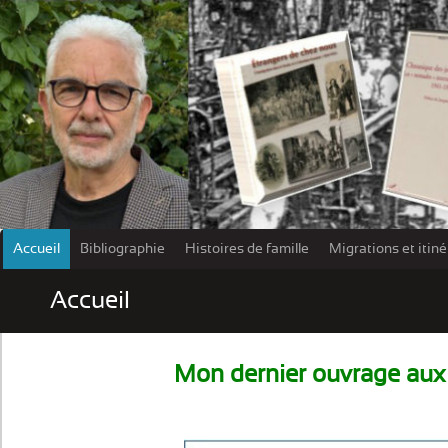
Accueil
Bibliographie
Histoires de famille
Migrations et itin
Les damn
Accueil
Mon dernier ouvrage
aux
.