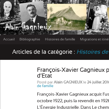
Accueil
Bibliographie
Histoires de famille
Migrations et itin
Les damn
Articles de la catégorie :
Histoires de
François-Xavier Gagnieux p
d’Etat
Posté par
Alain GAGNIEUX
le
24 juillet 201
de famille
François-Xavier Gagnieux acquit l’usi
octobre 1922, puis la revendit en 192
L’Énergie Industrielle. Dans Le chem