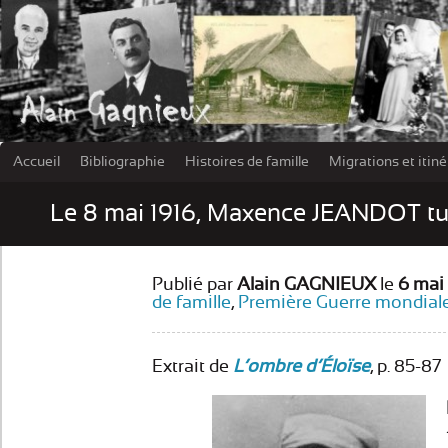
Accueil
Bibliographie
Histoires de famille
Migrations et itin
Les damn
Le 8 mai 1916, Maxence JEANDOT tu
Publié par
Alain GAGNIEUX
le
6 mai
de famille
,
Première Guerre mondial
Extrait de
L’ombre d’Éloïse
, p. 85-87