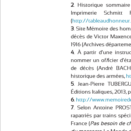
2
. Historique sommair
Imprimerie Schmitt 
(
http://tableaudhonneur.f
3
. Site Mémoire des homm
décès de Victor Maxen
1916 (Archives départeme
4
. À partir d’une instru
nommer un of
f
icier d’ét
de décès (André BACH,
historique des armées,
h
5
. Jean-Pierre TUBERG
Éditions Italiques, 2013, p
6
.
http://www.memoirede
7
. Selon Antoine PROS
rapatriés par trains spéci
France (
Pas besoin de ch