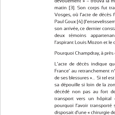
dévouement » – trouva la mo
matin [3]. Son corps fut t
Vosges, où l’acte de décès f
Paul Goux [4] (l’ensevelisse
son arrivée, ce dernier const
deux témoins appartena
l’aspirant Louis Mozon et le
Pourquoi Champdray, à près
L’acte de décès indique q
France’ au retranchement n°
de ses blessures »… Si tel est
sa dépouille si loin de la zo
décédé non pas au fort d
transport vers un hôpita
pourquoi l’avoir transport
disposait d’une « chirurgie d