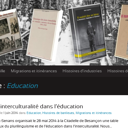
lle
Migrations et itinérances
Histoires d’industries
Histoires d
Les damnés de la Libération – Extraits
e :
Education
’interculturalité dans l’éducation
le
1 juin 2014
dans
Education
,
Histoires de banlieues
,
Migrations et itinérances
et-Senans organisait le 28 mai 2014 à la Citadelle de Besançon une table
ux du plurilinguisme et de l’éducation dans l’interculturalité. Nous…