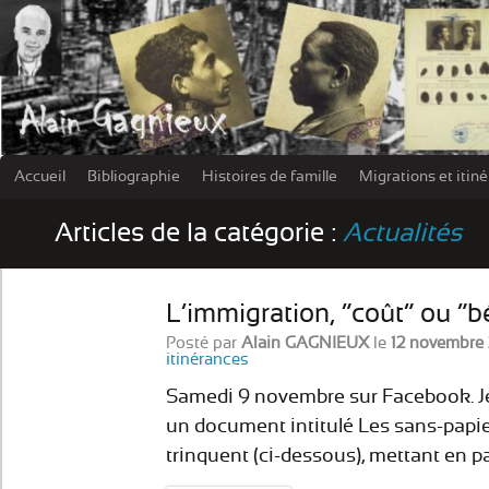
Accueil
Bibliographie
Histoires de famille
Migrations et itin
Les damn
Articles de la catégorie :
Actualités
L’immigration, “coût” ou “b
Posté par
Alain GAGNIEUX
le
12 novembre
itinérances
Samedi 9 novembre sur Facebook. Je 
un document intitulé Les sans-papie
trinquent (ci-dessous), mettant en pa