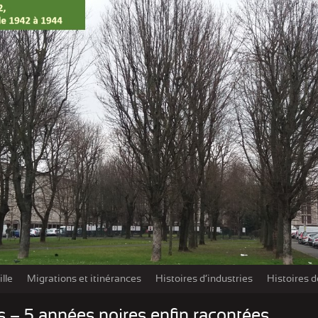
lle
Migrations et itinérances
Histoires d’industries
Histoires d
Les damnés de la Libération – Extraits
s – 5 années noires enfin racontées