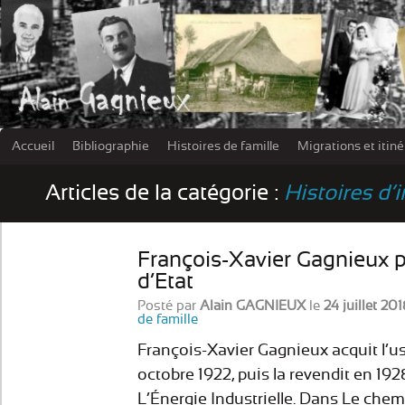
Accueil
Bibliographie
Histoires de famille
Migrations et itin
Les damn
Articles de la catégorie :
Histoires d’
François-Xavier Gagnieux p
d’Etat
Posté par
Alain GAGNIEUX
le
24 juillet 201
de famille
François-Xavier Gagnieux acquit l’usi
octobre 1922, puis la revendit en 192
L’Énergie Industrielle. Dans Le chem