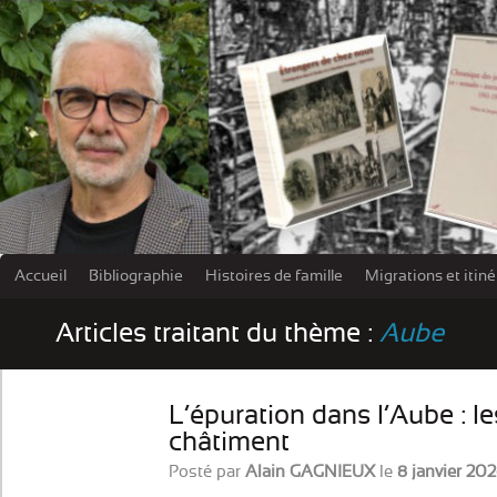
Accueil
Bibliographie
Histoires de famille
Migrations et itin
Les damn
Articles traitant du thème :
Aube
L’épuration dans l’Aube : le
châtiment
Posté par
Alain GAGNIEUX
le
8 janvier 20