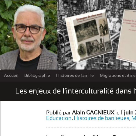
Accueil
Bibliographie
Histoires de famille
Migrations et itin
Les damn
Les enjeux de l’interculturalité dans 
Publié par
Alain GAGNIEUX
le
1 juin
Education
,
Histoires de banlieues
,
M