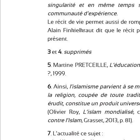
singularité et en même temps se
communauté d’expérience.
Le récit de vie permet aussi de rompr
Alain Finkielkraut dit que le récit 
présent.
3
et
4
.
supprimés
5
. Martine PRETCEILLE,
L’éducation 
?, 1999.
6
. Ainsi,
l’islamisme parvient à se m
la religion, coupée de toute trad
érudit, constitue un produit univer
(Olivier Roy,
L’islam mondialisé
, 
contre l’Islam
, Grasset, 2013, p. 81).
7
. L’actualité ce sujet :