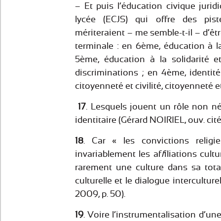
– Et puis l’éducation civique jurid
lycée (ECJS) qui offre des pist
mériteraient – me semble-t-il – d’ê
terminale : en 6ème, éducation à la
5ème, éducation à la solidarité 
discriminations ; en 4ème, identité
citoyenneté et civilité, citoyenneté e
17
. Lesquels jouent un rôle non nég
identitaire (Gérard NOIRIEL, ouv. cité,
18
. Car « les convictions religi
invariablement les af
f
iliations cult
rarement une culture dans sa totali
culturelle et le dialogue intercultu
2009, p. 50).
19
. Voire l’instrumentalisation d’un