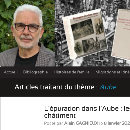
Accueil
Bibliographie
Histoires de famille
Migrations et itin
Les damn
Articles traitant du thème :
Aube
L’épuration dans l’Aube : le
châtiment
Posté par
Alain GAGNIEUX
le
8 janvier 20