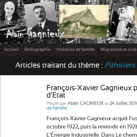
Accueil
Bibliographie
Histoires de famille
Migrations et itin
Les damn
Articles traitant du thème :
Pithiviers
François-Xavier Gagnieux p
d’Etat
Posté par
Alain GAGNIEUX
le
24 juillet 201
de famille
François-Xavier Gagnieux acquit l’usi
octobre 1922, puis la revendit en 192
L’Énergie Industrielle. Dans Le chem