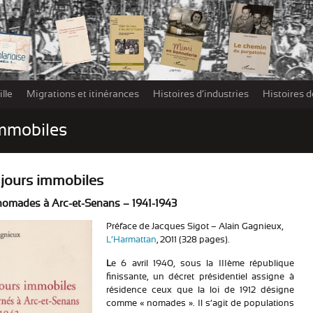
lle
Migrations et itinérances
Histoires d’industries
Histoires d
Les damnés de la Libération – Extraits
immobiles
jours immobiles
nomades à Arc-et-Senans – 1941-1943
Préface de Jacques Sigot – Alain Gagnieux,
L’Harmattan
, 2011 (328 pages).
L
e 6 avril 1940, sous la IIIème république
finissante, un décret présidentiel assigne à
résidence ceux que la loi de 1912 désigne
comme « nomades ». Il s’agit de populations