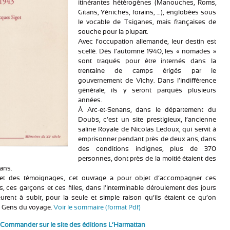
itinérantes hétérogènes (Manouches, Roms,
Gitans, Yéniches, forains, …), englobées sous
le vocable de Tsiganes, mais françaises de
souche pour la plupart.
Avec l’occupation allemande, leur destin est
scellé. Dès l’automne 1940, les « nomades »
sont traqués pour être internés dans la
trentaine de camps érigés par le
gouvernement de Vichy. Dans l’indifférence
générale, ils y seront parqués plusieurs
années.
À Arc-et-Senans, dans le département du
Doubs, c’est un site prestigieux, l’ancienne
saline Royale de Nicolas Ledoux, qui servit à
emprisonner pendant près de deux ans, dans
des conditions indignes, plus de 370
personnes, dont près de la moitié étaient des
ans.
s et des témoignages, cet ouvrage a pour objet d’accompagner ces
ces garçons et ces filles, dans l’interminable déroulement des jours
urent à subir, pour la seule et simple raison qu’ils étaient ce qu’on
s Gens du voyage.
Voir le sommaire (format Pdf)
Commander sur le site des éditions L’Harmattan