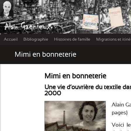
Accueil
Bibliographie
Histoires de famille
Migrations et itin
Les damn
Mimi en bonneterie
Mimi en bonneterie
Une vie d’ouvrière du textile d
2000
Alain G
pages)
Voici l