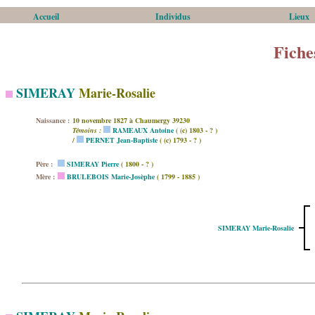
Accueil
Individus
Lieux
Fiche
SIMERAY
Marie-Rosalie
Naissance :
10 novembre 1827 à Chaumergy 39230
Témoins :
RAMEAUX Antoine
( (c) 1803 - ? )
/
PERNET Jean-Baptiste
( (c) 1793 - ? )
Père :
SIMERAY Pierre
( 1800 - ? )
Mère :
BRULEBOIS Marie-Josèphe
( 1799 - 1885 )
SIMERAY Marie-Rosalie