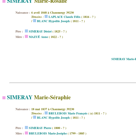
SIMERAY
Marie-Rosalie
Naissance :
6 avril 1848 à Chaumergy 39230
Témoins :
LAPLACE Claude Félix
( 1816 - ? )
/
BLANC Hypolite Joseph
( 1811 - ? )
Père :
SIMERAY Désiré
( 1825 - ? )
Mère :
MAZUÉ Anne
( 1822 - ? )
SIMERAY Marie-R
SIMERAY
Marie-Séraphie
Naissance :
18 mai 1837 à Chaumergy 39230
Témoins :
BRULEBOIS Marie François
( (c) 1811 - ? )
/
BLANC Hypolite Joseph
( 1811 - ? )
Père :
SIMERAY Pierre
( 1800 - ? )
Mère :
BRULEBOIS Marie-Josèphe
( 1799 - 1885 )