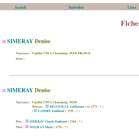
Accueil
Individus
Lieux
Fiche
SIMERAY
Denise
Naissance :
9 juillet 1795 à Chaumergy 39230 FRANCE
Décès :
SIMERAY
Denise
Naissance :
9 juillet 1795 à Chaumergy 39230
Témoins :
DEGOUILLE Guillaume
( (c) 1773 - ? )
/
LANDRY Emilland
( 1755 - ? )
Père :
SIMERAY Claude-Emiland
( 1760 - ? )
Mère :
NOSJEAN Marie
( 1776 - ? )