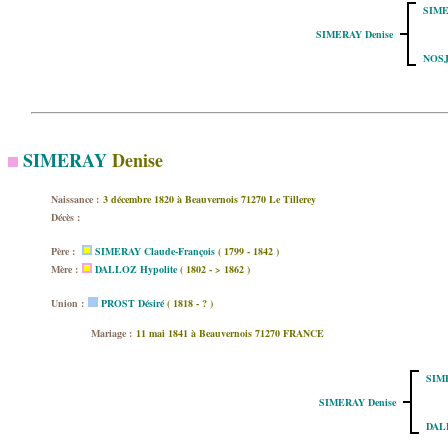
SIME
SIMERAY Denise
NOSJ
SIMERAY
Denise
Naissance :
3 décembre 1820 à Beauvernois 71270 Le Tillerey
Décès :
Père :
SIMERAY Claude-François
( 1799 - 1842 )
Mère :
DALLOZ Hypolite
( 1802 - > 1862 )
Union :
PROST Désiré
( 1818 - ? )
Mariage :
11 mai 1841 à Beauvernois 71270 FRANCE
SIME
SIMERAY Denise
DALL