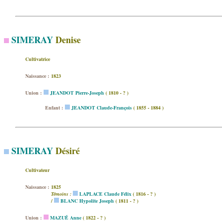
SIMERAY
Denise
Cultivatrice
Naissance :
1823
Union :
JEANDOT Pierre-Joseph
( 1810 - ? )
Enfant :
JEANDOT Claude-François
( 1855 - 1884 )
SIMERAY
Désiré
Cultivateur
Naissance :
1825
Témoins :
LAPLACE Claude Félix
( 1816 - ? )
/
BLANC Hypolite Joseph
( 1811 - ? )
Union :
MAZUÉ Anne
( 1822 - ? )