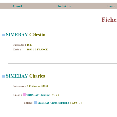
Accueil
Individus
Lieux
Fiche
SIMERAY
Célestin
Naissance :
1849
Décès :
1939 à ? FRANCE
SIMERAY
Charles
Naissance :
à Chêne-Sec 39230
Union :
TROSSAT Claudine
( ? - ? )
Enfant :
SIMERAY Claude-Emiland
( 1760 - ? )