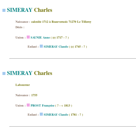
SIMERAY
Charles
Naissance :
calculée 1712 à Beauvernois 71270 Le Tillerey
Décès :
Union :
SAUNIE Anne
( (e) 1717 - ? )
Enfant :
SIMERAY Claude
( (c) 1745 - ? )
SIMERAY
Charles
Laboureur
Naissance :
1755
Union :
PROST Françoise
( ? - < 1813 )
Enfant :
SIMERAY Claude
( 1781 - ? )