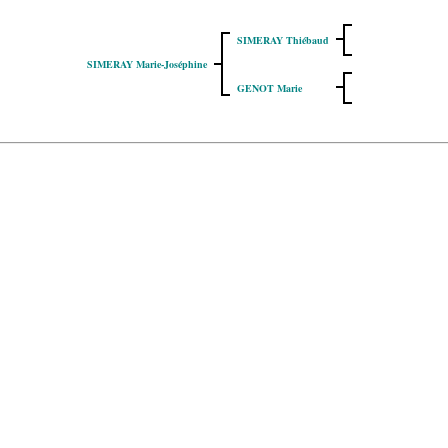
SIMERAY Thiébaud
SIMERAY Marie-Joséphine
GENOT Marie