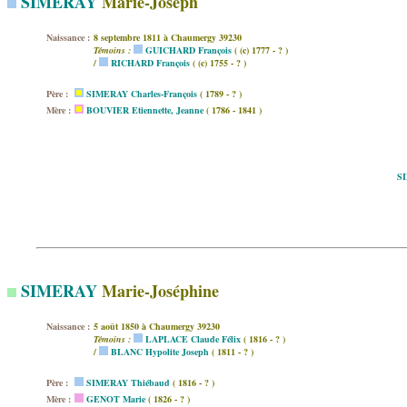
SIMERAY
Marie-Joseph
Naissance :
8 septembre 1811 à Chaumergy 39230
Témoins :
GUICHARD François
( (c) 1777 - ? )
/
RICHARD François
( (c) 1755 - ? )
Père :
SIMERAY Charles-François
( 1789 - ? )
Mère :
BOUVIER Etiennette, Jeanne
( 1786 - 1841 )
SI
SIMERAY
Marie-Joséphine
Naissance :
5 août 1850 à Chaumergy 39230
Témoins :
LAPLACE Claude Félix
( 1816 - ? )
/
BLANC Hypolite Joseph
( 1811 - ? )
Père :
SIMERAY Thiébaud
( 1816 - ? )
Mère :
GENOT Marie
( 1826 - ? )