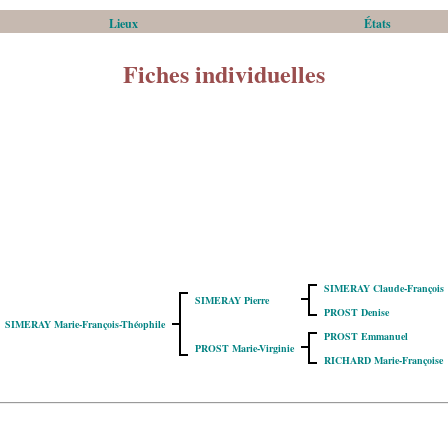
Lieux
États
Fiches individuelles
SIMERAY Claude-François
SIMERAY Pierre
PROST Denise
SIMERAY Marie-François-Théophile
PROST Emmanuel
PROST Marie-Virginie
RICHARD Marie-Françoise