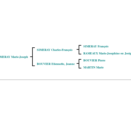
SIMERAY François
SIMERAY Charles-François
RAMEAUX Marie-Josephine ou Josè
MERAY Marie-Joseph
BOUVIER Pierre
BOUVIER Etiennette, Jeanne
MARTIN Marie