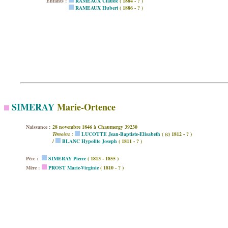
Enfants :
RAMEAUX Claude
( 1884 - ? )
RAMEAUX Hubert
( 1886 - ? )
SIMERAY
Marie-Ortence
Naissance :
28 novembre 1846 à Chaumergy 39230
Témoins :
LUCOTTE Jean-Baptiste-Elisabeth
( (c) 1812 - ? )
/
BLANC Hypolite Joseph
( 1811 - ? )
Père :
SIMERAY Pierre
( 1813 - 1855 )
Mère :
PROST Marie-Virginie
( 1810 - ? )