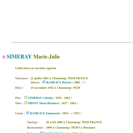
SIMERAY
Marie-Julie
Cultivatrice ou ouvrière agricole
Naissance :
21 juillet 1861 à Chaumergy 39230 FRANCE
Témoin :
RAMEAUX Hubert
( 1886 - ? )
Décès :
15 novembre 1932 à Chaumergy 39230
Père :
SIMERAY Célestin
( 1829 - 1862 )
Mère :
PROST Marie-Hortense
( 1837 - 1862 )
Union :
RAMEAUX Emmanuel
( 1852 - < 1932 )
Mariage :
20 avril 1880 à Chaumergy 39230 FRANCE
Recensement :
1896 à Chaumergy 39230 Le Bourgeot