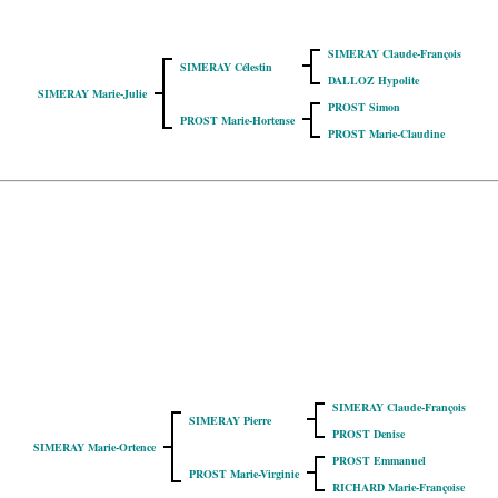
SIMERAY Claude-François
SIMERAY Célestin
DALLOZ Hypolite
SIMERAY Marie-Julie
PROST Simon
PROST Marie-Hortense
PROST Marie-Claudine
SIMERAY Claude-François
SIMERAY Pierre
PROST Denise
SIMERAY Marie-Ortence
PROST Emmanuel
PROST Marie-Virginie
RICHARD Marie-Françoise