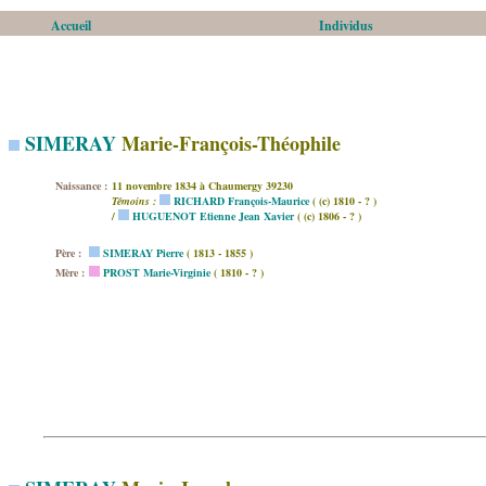
Accueil
Individus
SIMERAY
Marie-François-Théophile
Naissance :
11 novembre 1834 à Chaumergy 39230
Témoins :
RICHARD François-Maurice
( (c) 1810 - ? )
/
HUGUENOT Etienne Jean Xavier
( (c) 1806 - ? )
Père :
SIMERAY Pierre
( 1813 - 1855 )
Mère :
PROST Marie-Virginie
( 1810 - ? )