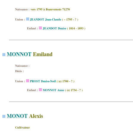
Naissance :
vers 1795 à Beauvernois 71270
Union :
JEANDOT Jean-Claude
( ~ 1795 - ? )
Enfant :
JEANDOT Denise
( 1814 - 1893 )
MONNOT
Emiland
Naissance :
Décès :
Union :
PROST Denise-Noël
( (e) 1700 - ? )
Enfant :
MONNOT Anne
( (e) 1734 - ? )
MONOT
Alexis
Cultivateur