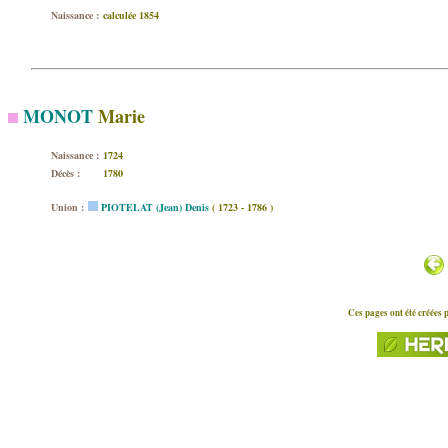
Naissance :
calculée 1854
MONOT
Marie
Naissance :
1724
Décès :
1780
Union :
PIOTELAT (Jean) Denis
( 1723 - 1786 )
Ces pages ont été créées 