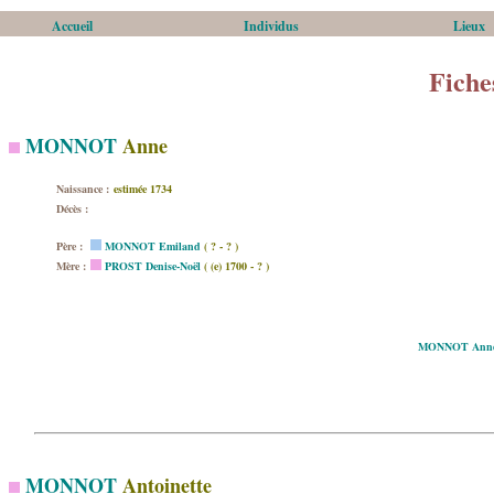
Accueil
Individus
Lieux
Fiche
MONNOT
Anne
Naissance :
estimée 1734
Décès :
Père :
MONNOT Emiland
( ? - ? )
Mère :
PROST Denise-Noël
( (e) 1700 - ? )
MONNOT Ann
MONNOT
Antoinette