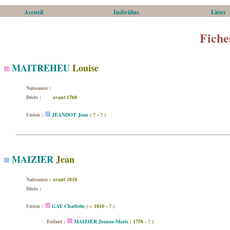
Accueil
Individus
Lieux
Fiche
MAITREHEU
Louise
Naissance :
Décès :
avant 1768
Union :
JEANDOT Jean
( ? - ? )
MAIZIER
Jean
Naissance :
avant 1810
Décès :
Union :
GAY Charlotte
( < 1810 - ? )
Enfant :
MAIZIER Jeanne-Marie
( 1758 - ? )