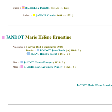
Union :
BACHELEY Pierrette
( (e) 1653 - > 1721 )
Enfant :
JANDOT Claude
( 1694 - > 1721 )
JANDOT
Marie Hélène Ernestine
Naissance :
9 janvier 1854 à Chaumergy 39230
Témoins :
BONNOT Jean-Claude
( (c) 1808 - ? )
/
BLANC Hypolite Joseph
( 1816 - ? )
Père :
JANDOT Claude François
( 1828 - ? )
Mère :
RIVIERE Marie Antoinette (Anne ?)
( 1825 - ? )
JANDOT Marie Hélène Ernestin