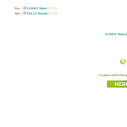
Père :
JANDOT Désiré
( ? - ? )
Mère :
FOLLE Pierrette
( ? - ? )
JANDOT Marie-J
Ces pages ont été créées 