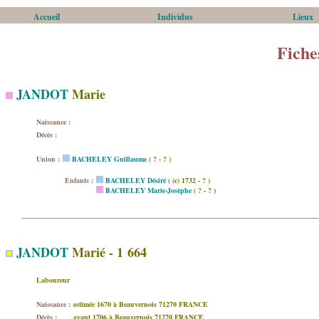
Accueil
Individus
Lieux
Fiche
JANDOT
Marie
Naissance :
Décès :
Union :
BACHELEY Guillaume
( ? - ? )
Enfants :
BACHELEY Désiré
( (c) 1732 - ? )
BACHELEY Marie-Josèphe
( ? - ? )
JANDOT
Marié - 1 664
Laboureur
Naissance :
estimée 1670 à Beauvernois 71270 FRANCE
Décès :
avant 1706 à Beauvernois 71270 FRANCE